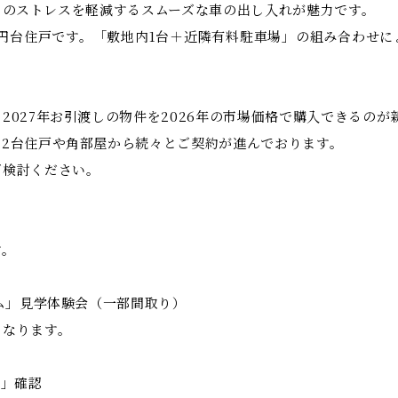
。日々のストレスを軽減するスムーズな車の出し入れが魅力です。
,400万円台住戸です。「敷地内1台＋近隣有料駐車場」の組み合わ
027年お引渡しの物件を2026年の市場価格で購入できるのが
2台住戸や角部屋から続々とご契約が進んでおります。
ご検討ください。
す。
ーム」見学体験会（一部間取り）
となります。
て」確認